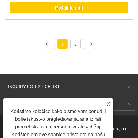
Pošaljite upit
1
2
INQUIRY FOR PRICELIST
X
KONTAKTIRAJ NAS
Koristimo kolačiće kako bismo vam ponudili
bolje iskustvo pregledavanja, analizirali
promet stranice i personalizirali sadržaj.
Autorsko pravo © 2015-2026 Ningbo Kaxite Sealing Materials Co., Ltd. -
Korištenjem ove stranice pristajete na našu