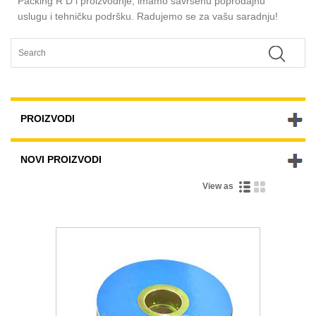
Packing R D i proizvodnje, imamo savršenu poprodajnu
uslugu i tehničku podršku. Radujemo se za vašu saradnju!
PROIZVODI
NOVI PROIZVODI
View as