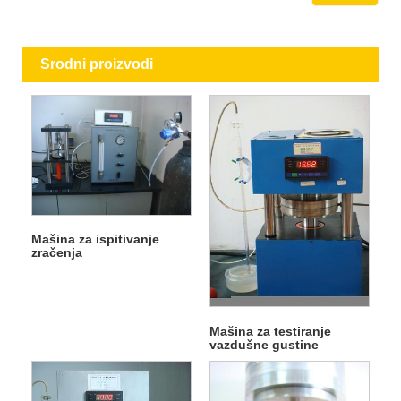
Srodni proizvodi
Mašina za ispitivanje
zračenja
Mašina za testiranje
vazdušne gustine
visokog pritiska 50T