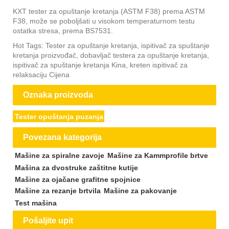
KXT tester za opuštanje kretanja (ASTM F38) prema ASTM
F38, može se poboljšati u visokom temperaturnom testu
ostatka stresa, prema BS7531.
Hot Tags: Tester za opuštanje kretanja, ispitivač za spuštanje
kretanja proizvođač, dobavljač testera za opuštanje kretanja,
ispitivač za spuštanje kretanja Kina, kreten ispitivač za
relaksaciju Cijena
Oznaka proizvoda
Tester opuštanja puzanja
Povezana kategorija
Mašine za spiralne zavoje
Mašine za Kammprofile brtve
Mašina za dvostruke zaštitne kutije
Mašine za ojačane grafitne spojnice
Mašine za rezanje brtvila
Mašine za pakovanje
Test mašina
Pošaljite upit