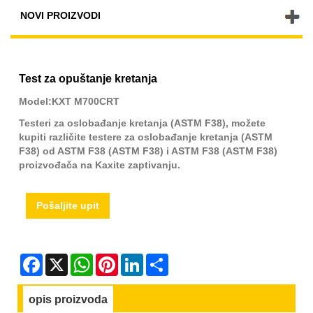
NOVI PROIZVODI
Test za opuštanje kretanja
Model:KXT M700CRT
Testeri za oslobađanje kretanja (ASTM F38), možete
kupiti različite testere za oslobađanje kretanja (ASTM
F38) od ASTM F38 (ASTM F38) i ASTM F38 (ASTM F38)
proizvođača na Kaxite zaptivanju.
Pošaljite upit
Facebook
X
WhatsApp
Pinterest
LinkedIn
Share
opis proizvoda