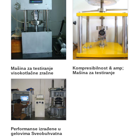
Mašina za testiranje
Kompresibilnost & amp;
visokotlačne zračne
Mašina za testiranje
gustine 20T
oporavka
Performanse izrađene u
gelovima Sveobuhvatna
test mašina