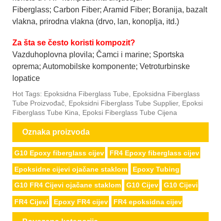
Fiberglass; Carbon Fiber; Aramid Fiber; Boranija, bazalt
vlakna, prirodna vlakna (drvo, lan, konoplja, itd.)
Za šta se često koristi kompozit?
Vazduhoplovna plovila; Čamci i marine; Sportska
oprema; Automobilske komponente; Vetroturbinske
lopatice
Hot Tags: Epoksidna Fiberglass Tube, Epoksidna Fiberglass
Tube Proizvođač, Epoksidni Fiberglass Tube Supplier, Epoksi
Fiberglass Tube Kina, Epoksi Fiberglass Tube Cijena
Oznaka proizvoda
G10 Epoxy fiberglass cijev
FR4 Epoxy fiberglass cijev
Epoksidne cijevi ojačane staklom
Epoxy Tubing
G10 FR4 Cijevi ojačane staklom
G10 Cijev
G10 Cijevi
FR4 Cijevi
Epoxy FR4 cijev
FR4 epoksidna cijev