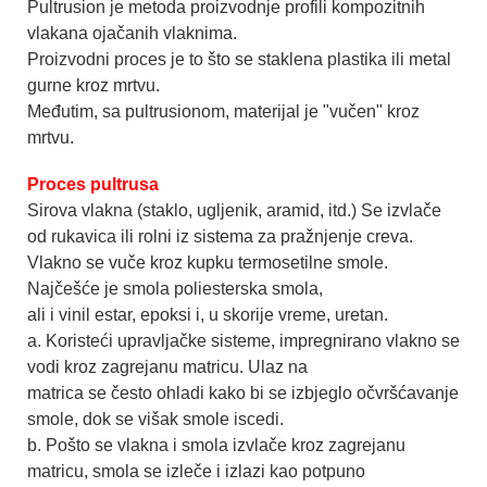
Pultrusion je metoda proizvodnje profili kompozitnih
vlakana ojačanih vlaknima.
Proizvodni proces je to što se staklena plastika ili metal
gurne kroz mrtvu.
Međutim, sa pultrusionom, materijal je "vučen" kroz
mrtvu.
Proces pultrusa
Sirova vlakna (staklo, ugljenik, aramid, itd.) Se izvlače
od rukavica ili rolni iz sistema za pražnjenje creva.
Vlakno se vuče kroz kupku termosetilne smole.
Najčešće je smola poliesterska smola,
ali i vinil estar, epoksi i, u skorije vreme, uretan.
a. Koristeći upravljačke sisteme, impregnirano vlakno se
vodi kroz zagrejanu matricu. Ulaz na
matrica se često ohladi kako bi se izbjeglo očvršćavanje
smole, dok se višak smole iscedi.
b. Pošto se vlakna i smola izvlače kroz zagrejanu
matricu, smola se izleče i izlazi kao potpuno