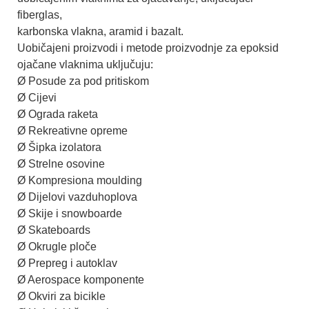
fiberglas,
karbonska vlakna, aramid i bazalt.
Uobičajeni proizvodi i metode proizvodnje za epoksid
ojačane vlaknima uključuju:
Ø Posude za pod pritiskom
Ø Cijevi
Ø Ograda raketa
Ø Rekreativne opreme
Ø Šipka izolatora
Ø Strelne osovine
Ø Kompresiona moulding
Ø Dijelovi vazduhoplova
Ø Skije i snowboarde
Ø Skateboards
Ø Okrugle ploče
Ø Prepreg i autoklav
Ø Aerospace komponente
Ø Okviri za bicikle