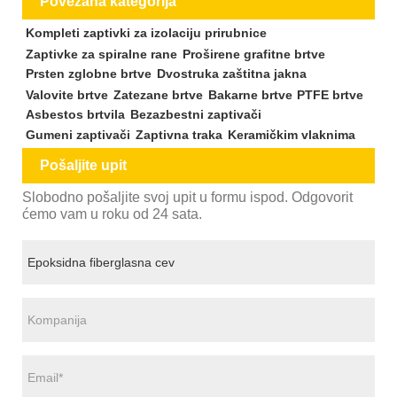
Povezana kategorija
Kompleti zaptivki za izolaciju prirubnice
Zaptivke za spiralne rane
Proširene grafitne brtve
Prsten zglobne brtve
Dvostruka zaštitna jakna
Valovite brtve
Zatezane brtve
Bakarne brtve
PTFE brtve
Asbestos brtvila
Bezazbestni zaptivači
Gumeni zaptivači
Zaptivna traka
Keramičkim vlaknima
Pošaljite upit
Slobodno pošaljite svoj upit u formu ispod. Odgovorit
ćemo vam u roku od 24 sata.