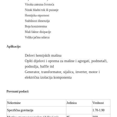
Visoka zatezna čvrstoća
Nizak hladni tok ili puzanje
Hemijska otpornost
Stabilnost dimenzija
Boja konzistentna
Mali faktor disipacije
Velika jačina udarca
Aplikacije:
Delovi hemijskih mašina
Opšti dijelovi i oprema za mašine i agregati, podmetači,
podnožja, baffle itd
Generator, transformator, sijalica, inverter, motor i
električna izolacija komponenta
Povezani podaci:
Nekretnine
Jedinica
Vrednost
Specifična gravitacija
1.70-1.90