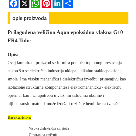
Facebook
X
WhatsApp
Pinterest
LinkedIn
Share
opis proizvoda
Prilagođena veličina Aqua epoksidna vlakna G10
FR4
Tube
Opis:
Ovaj laminirani proizvod se formira pomoću toplotnog presovanja
nakon što se električna industrija uklapa u alkalno staklo
epoksidna
smola. Ima visoku mehaničku i dielektričnu izvedbu, primenjivu kao
izolacione strukturne komponente
za elektromehaničku / električnu
opremu, kao i za upotrebu u vlažnim uslovima okoline i
uljima
transformator. I može izdržati različite hemijske rastvarače
Karakteristike:
Visoka dielektrična čvrstoća
Otporan na zračenje