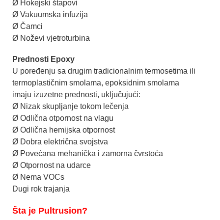
Ø Hokejski štapovi
Ø Vakuumska infuzija
Ø Čamci
Ø Noževi vjetroturbina
Prednosti Epoxy
U poređenju sa drugim tradicionalnim termosetima ili
termoplastičnim smolama, epoksidnim smolama
imaju izuzetne prednosti, uključujući:
Ø Nizak skupljanje tokom lečenja
Ø Odlična otpornost na vlagu
Ø Odlična hemijska otpornost
Ø Dobra električna svojstva
Ø Povećana mehanička i zamorna čvrstoća
Ø Otpornost na udarce
Ø Nema VOCs
Dugi rok trajanja
Šta je Pultrusion?