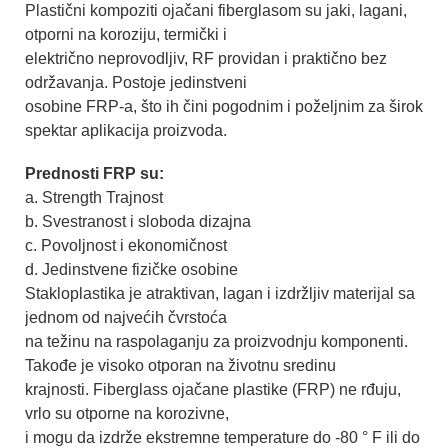
Plastični kompoziti ojačani fiberglasom su jaki, lagani,
otporni na koroziju, termički i
električno neprovodljiv, RF providan i praktično bez
održavanja. Postoje jedinstveni
osobine FRP-a, što ih čini pogodnim i poželjnim za širok
spektar aplikacija proizvoda.
Prednosti FRP su:
a. Strength Trajnost
b. Svestranost i sloboda dizajna
c. Povoljnost i ekonomičnost
d. Jedinstvene fizičke osobine
Stakloplastika je atraktivan, lagan i izdržljiv materijal sa
jednom od najvećih čvrstoća
na težinu na raspolaganju za proizvodnju komponenti.
Takođe je visoko otporan na životnu sredinu
krajnosti. Fiberglass ojačane plastike (FRP) ne rđuju,
vrlo su otporne na korozivne,
i mogu da izdrže ekstremne temperature do -80 ° F ili do