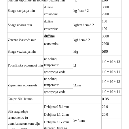
Martins otpornost na toplotu (dužine) min
℃
200
dužine
3500
Snaga savijanja min
kg / cm ^ 2
crosswise
2900
dužine
150
Snaga udarca min
kgfcm / cm ^ 2
crosswise
100
dužine
3000
Zatezna čvrstoća min
kgf / cm ^ 2
crosswise
2200
Snaga vezivanja min
kfg
580
na sobnoj
1,0 * 10 ^ 13
temperaturi
Površinska otpornost min
Ω
apsorpcija vode
1,0 * 10 ^ 11
na sobnoj
1,0 * 10 ^ 13
temperaturi
Zapremina otpornosti
Ω.cm
apsorpcija vode
1,0 * 10 ^ 11
Tan pri 50 Hz min
0.05
Debljina 0.5-1mm
22.0
Sila razgradnje
Debljina 1.1-2mm
20.0
ravnomerno (u
kv / mm
Debljina 2.1-3mm
transformatorskom ulju
ili preko 3mm sa