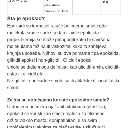
na 90 +/- 2
℃)
18.0
jedne strane
obrađene do 3mm
Šta je epoksid?
Epoksidi su termosetirajuće polimerne smole gde
molekula smole sadrži jedan ili više epoksida
grupe. Hemija se može prilagoditi kako bi savršena
molekularna težina ili viskozitet, kako to zahtijeva
krajnja upotreba. Njihovi su dva primarna tipa epoksida,
glikidil epoksi i non-glicidil. Glicidil epoksi
smole se dalje mogu definisati kao glicidil-amin, glicidil-
estar ili glicidil eter.
Ne-gilcidil epoksidne smole su ili alifatske ili cioalifatske
smole.
Za šta se uobičajeno koriste epoksidne smole?
U domenu polimera ojačanih vlaknima (plastika),
epoksid se koristi kao smola matrica za efikasno
držite vlakno mesto. Kompatibilan je sa svim
uobičajenim vlaknima za ojačavanje, uključujući