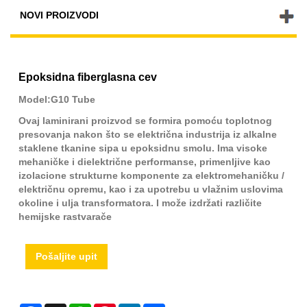
NOVI PROIZVODI
Epoksidna fiberglasna cev
Model:G10 Tube
Ovaj laminirani proizvod se formira pomoću toplotnog
presovanja nakon što se električna industrija iz alkalne
staklene tkanine sipa u epoksidnu smolu. Ima visoke
mehaničke i dielektrične performanse, primenljive kao
izolacione strukturne komponente za elektromehaničku /
električnu opremu, kao i za upotrebu u vlažnim uslovima
okoline i ulja transformatora. I može izdržati različite
hemijske rastvarače
Pošaljite upit