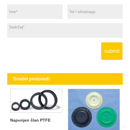
submit
Srodni proizvodi
Napunjen član PTFE