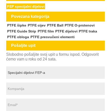
FEP specijalni dijelovi
Povezana kategorija
PTFE šipke
PTFE cijev
PTFE Ball
PTFE O-prstenovi
PTFE Guide Strip
PTFE film
PTFE dijelovi
PTFE traka
PTFE obloga
PTFE presvučeni elementi
Pošaljite upit
Slobodno pošaljite svoj upit u formu ispod. Odgovorit
ćemo vam u roku od 24 sata.