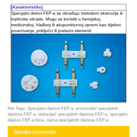
[Karakteristike]
Specijalni delovi FEP-a se obrađuju metodom ekstruzije ili
toplinske obrade. Mogu se koristiti u hemijskoj,
medicinskoj, hlađivoj ili akupunkturnoj opremi kao dijelovi
povezivanja, priključci ili prelazni elementi.
Hot Tags: Specijalni dijelovi FEP-a, proizvođač specijalnih
dijelova FEP-a, dobavljač specijalnih dijelova FEP-a, specijalni
dijelovi FEP-a Kina, cijena specijalnih dijelova FEP-a
Oznaka proizvoda