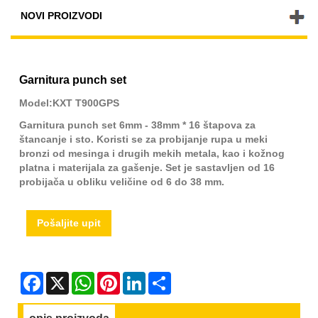
NOVI PROIZVODI
Garnitura punch set
Model:KXT T900GPS
Garnitura punch set 6mm - 38mm * 16 štapova za
štancanje i sto. Koristi se za probijanje rupa u meki
bronzi od mesinga i drugih mekih metala, kao i kožnog
platna i materijala za gašenje. Set je sastavljen od 16
probijača u obliku veličine od 6 do 38 mm.
Pošaljite upit
Facebook
X
WhatsApp
Pinterest
LinkedIn
Share