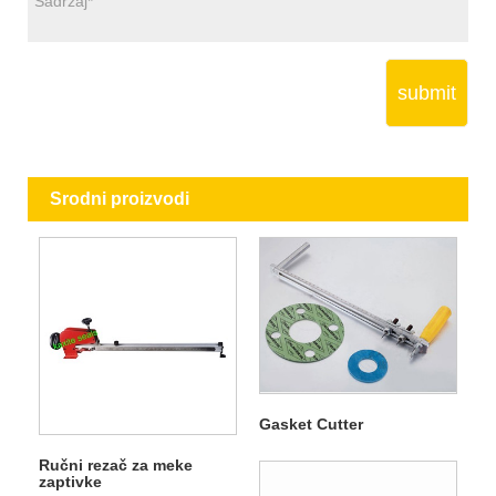
submit
Srodni proizvodi
Gasket Cutter
Ručni rezač za meke
zaptivke