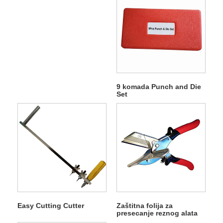
9 komada Punch and Die
Set
Easy Cutting Cutter
Zaštitna folija za
presecanje reznog alata
za rezanje sa više uglova