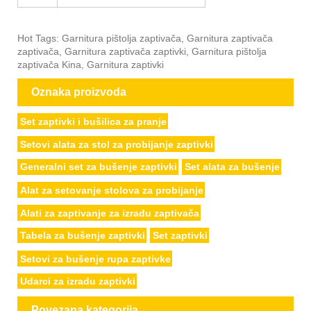
Hot Tags: Garnitura pištolja zaptivača, Garnitura zaptivača
zaptivača, Garnitura zaptivača zaptivki, Garnitura pištolja
zaptivača Kina, Garnitura zaptivki
Oznaka proizvoda
Set zaptivki i bušilica za pranje
Setovi alata za stol za probijanje zaptivki
Generalni set za bušenje zaptivki
Set alata za bušenje
Alat za setovanje stolova za probijanje
Alati za zaptivanje za izradu zaptivača
Tabela za bušenje zaptivki
Set zaptivki
Setovi za bušenje rupa zaptivke
Udarci za izradu zaptivki
Povezana kategorija