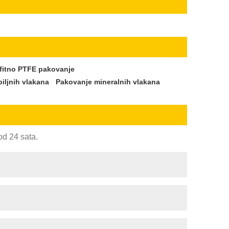
fitno PTFE pakovanje
iljnih vlakana
Pakovanje mineralnih vlakana
od 24 sata.