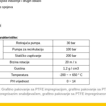
jske industrije i drugih oblasti
je spojeva
d
rakteristike:
Rotirajuća pumpa
30 bar
Pumpa za recirkulaciju
100 bar
Statičko zaptivanje
200 bar
Brzina rotacije
20 m / s
Gustina
1,2 g / cm3
Temperatura
-200 ~ + 650 ° C
PH vrijednost
0 ~ 14
: Grafitno pakovanje sa PTFE impregnacijom, grafitno pakovanje sa P
regnisanim snabdjevačem, grafitno pakovanje sa PTFE impregnirano