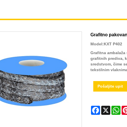
Grafitno pakova
Model:KXT P402
Grafitna ambalaža 
grafitnih prediva,
sredstvom, čime se
tekstilnim vlaknima
Pošaljite upit
Facebook
X
Wh