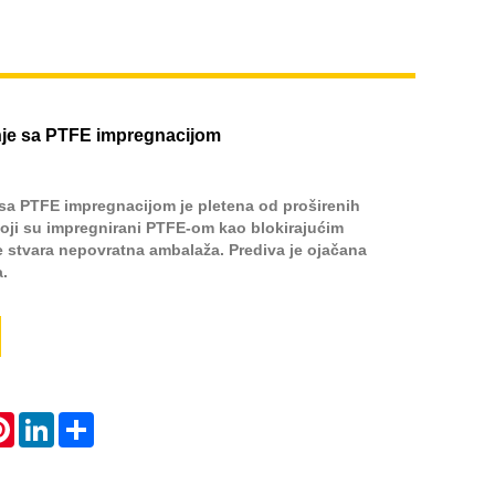
nje sa PTFE impregnacijom
sa PTFE impregnacijom je pletena od proširenih
 koji su impregnirani PTFE-om kao blokirajućim
 stvara nepovratna ambalaža. Prediva je ojačana
.
atsApp
Pinterest
LinkedIn
Share