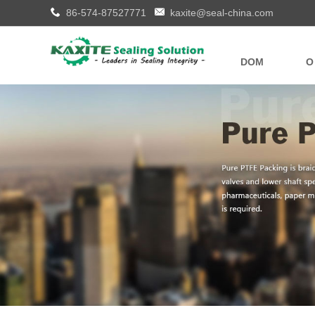
86-574-87527771
kaxite@seal-china.com
DOM
O