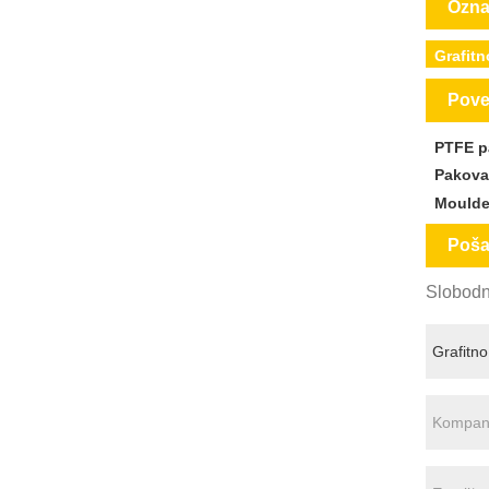
Ozna
Grafit
Pove
PTFE p
Pakova
Moulde
Pošal
Slobodno