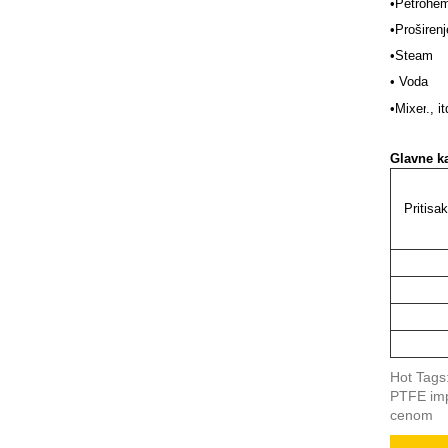
•P
etrohemi
•Proširen
•
Steam
• Voda
•Mixer
., it
Glavne ka
Pritisak
Hot Tags
PTFE imp
cenom