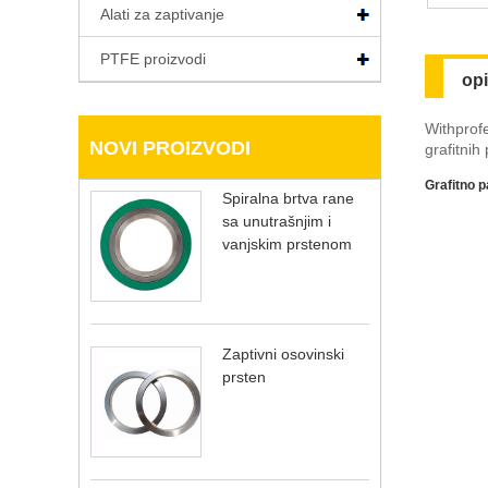
Alati za zaptivanje
PTFE proizvodi
op
Withprofe
NOVI PROIZVODI
grafitnih
Grafitno 
Spiralna brtva rane
sa unutrašnjim i
vanjskim prstenom
Zaptivni osovinski
prsten