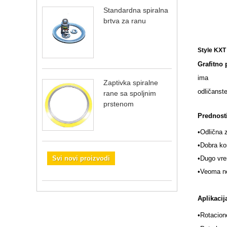
Standardna spiralna
brtva za ranu
Style KXT
Grafitno
ima
Zaptivka spiralne
odličan
ste
rane sa spoljnim
prstenom
Prednost
•Odlična 
•Dobra kon
•Dugo vre
Svi novi proizvodi
•
Veoma než
Aplikacij
•
Rotacion