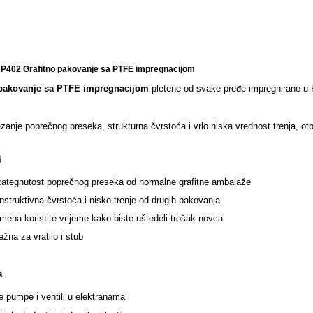
 P402 Grafitno pakovanje sa PTFE impregnacijom
 pakovanje sa PTFE impregnacijom
pletene od svake pređe impregnirane u 
zanje poprečnog preseka, strukturna čvrstoća i vrlo niska vrednost trenja, otp
i
zategnutost poprečnog preseka od normalne grafitne ambalaže
struktivna čvrstoća i nisko trenje od drugih pakovanja
mena koristite vrijeme kako biste uštedeli trošak novca
na za vratilo i stub
a
e pumpe i ventili u elektranama