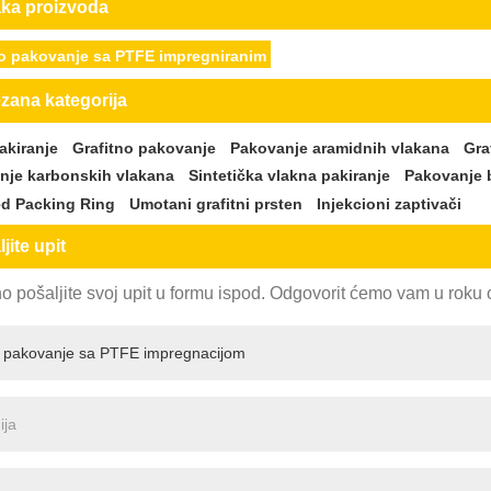
ka proizvoda
no pakovanje sa PTFE impregniranim
zana kategorija
akiranje
Grafitno pakovanje
Pakovanje aramidnih vlakana
Gra
nje karbonskih vlakana
Sintetička vlakna pakiranje
Pakovanje b
d Packing Ring
Umotani grafitni prsten
Injekcioni zaptivači
jite upit
 pošaljite svoj upit u formu ispod. Odgovorit ćemo vam u roku 