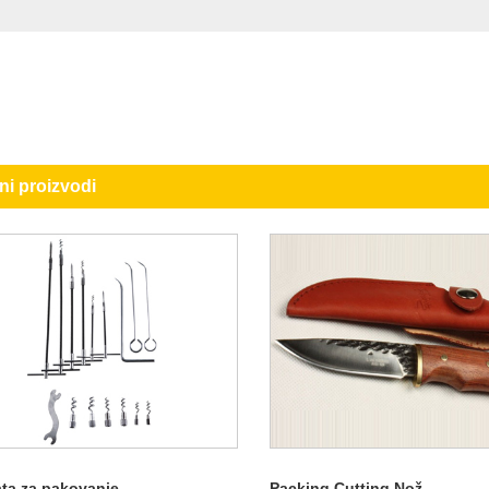
ni proizvodi
ata za pakovanje
Packing Cutting Nož