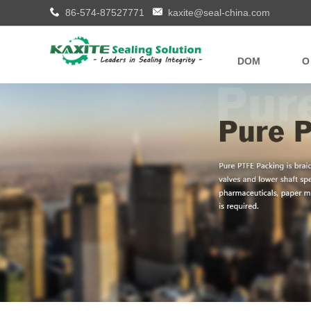
86-574-87527771
kaxite@seal-china.com
DOM
O