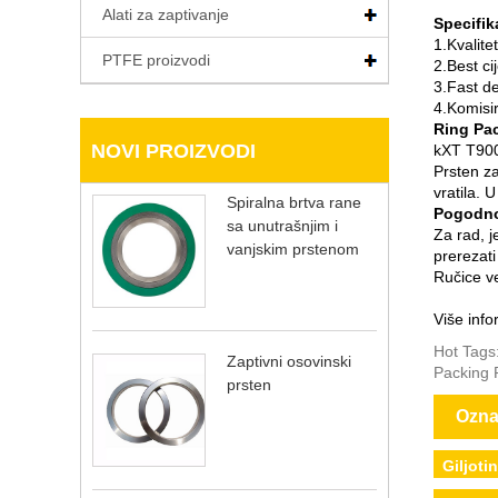
Alati za zaptivanje
Specifik
1.Kvalitet
PTFE proizvodi
2.Best ci
3.Fast de
4.Komisir
Ring Pac
NOVI PROIZVODI
kXT T9
Prsten za
vratila. 
Spiralna brtva rane
Pogodno
sa unutrašnjim i
Za rad, j
vanjskim prstenom
prerezati
Ručice ve
Više info
Hot Tags:
Zaptivni osovinski
Packing R
prsten
Ozna
Giljoti