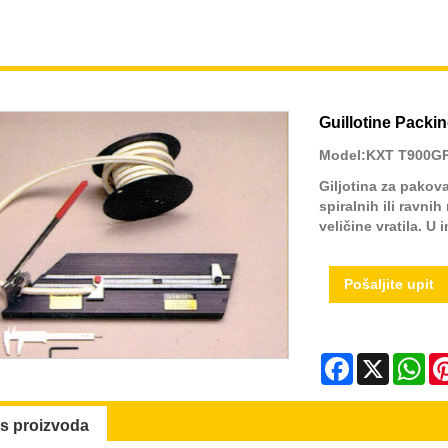
Guillotine Packi
Model:KXT T900G
Giljotina za pakov
spiralnih ili ravni
veličine vratila. U 
Pošaljite upit
Facebook
X
Wh
is proizvoda