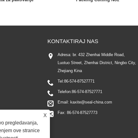
KONTAKTIRAJ NAS
Adresa: br. 432 Zhenhai Middle Road,
Luotuo Street, Zhenhai District, Ningbo City,
Zhejiang Kina
Tel:
86-574-87527771
Telefon:
86-574-87527771
Email:
kaxite@seal-china.com
Fax: 86-574-87527773
X
vo pregledavanja,
štenjem ove stranice