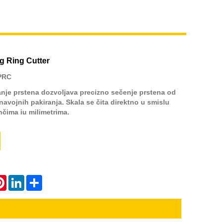
ng Ring Cutter
PRC
anje prstena dozvoljava precizno sečenje prstena od
h navojnih pakiranja. Skala se čita direktno u smislu
inčima iu milimetrima.
atsApp
Pinterest
LinkedIn
Share