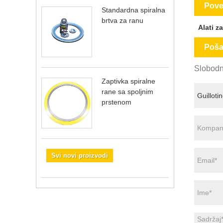
Pove
Standardna spiralna
brtva za ranu
Alati z
Pošal
Slobodno
Zaptivka spiralne
rane sa spoljnim
prstenom
Svi novi proizvodi