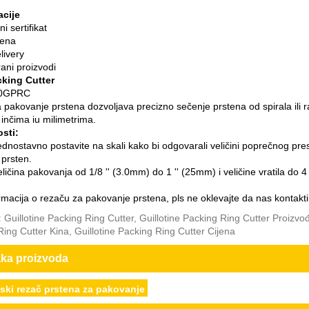
acije
ni sertifikat
jena
livery
ani proizvodi
king Cutter
00GPRC
 pakovanje prstena dozvoljava precizno sečenje prstena od spirala ili ra
U inčima iu milimetrima.
sti:
ednostavno postavite na skali kako bi odgovarali veličini poprečnog pres
 prsten.
ličina pakovanja od 1/8 '' (3.0mm) do 1 '' (25mm) i veličine vratila do 
rmacija o rezaču za pakovanje prstena, pls ne oklevajte da nas kontakti
 Guillotine Packing Ring Cutter, Guillotine Packing Ring Cutter Proizvođ
ing Cutter Kina, Guillotine Packing Ring Cutter Cijena
ka proizvoda
nski rezač prstena za pakovanje