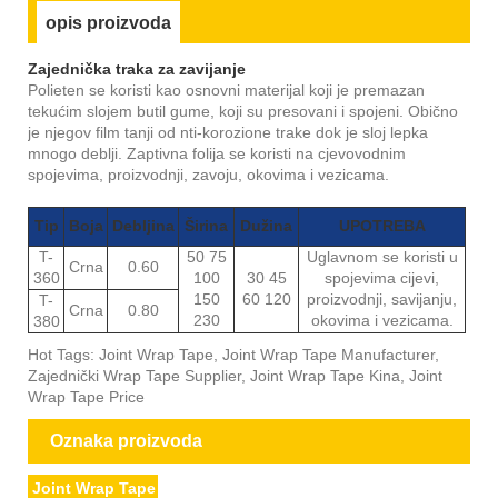
opis proizvoda
Zajednička traka za zavijanje
Polieten se koristi kao osnovni materijal koji je premazan
tekućim slojem butil gume, koji su presovani i spojeni. Obično
je njegov film tanji od nti-korozione trake dok je sloj lepka
mnogo deblji. Zaptivna folija se koristi na cjevovodnim
spojevima, proizvodnji, zavoju, okovima i vezicama.
Tip
Boja
Debljina
Širina
Dužina
UPOTREBA
T-
50 75
Uglavnom se koristi u
Crna
0.60
360
100
30 45
spojevima cijevi,
150
60 120
proizvodnji, savijanju,
T-
Crna
0.80
230
okovima i vezicama.
380
Hot Tags: Joint Wrap Tape, Joint Wrap Tape Manufacturer,
Zajednički Wrap Tape Supplier, Joint Wrap Tape Kina, Joint
Wrap Tape Price
Oznaka proizvoda
Joint Wrap Tape