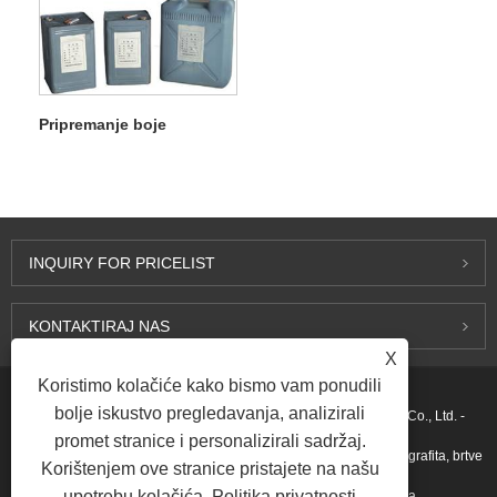
Pripremanje boje
INQUIRY FOR PRICELIST
KONTAKTIRAJ NAS
X
Koristimo kolačiće kako bismo vam ponudili
bolje iskustvo pregledavanja, analizirali
Autorsko pravo © 2015-2026 Ningbo Kaxite Sealing Materials Co., Ltd. -
promet stranice i personalizirali sadržaj.
Zaptivke sa spiralnim namotavanjem, zaptivke od ekspandiranog grafita, brtve
Korištenjem ove stranice pristajete na našu
upotrebu kolačića.
Politika privatnosti
za prstenaste spojeve, PTFE brtve - Sva prava pridržana.