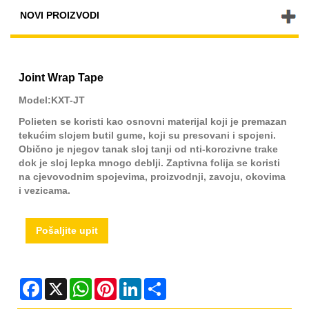
NOVI PROIZVODI
Joint Wrap Tape
Model:KXT-JT
Polieten se koristi kao osnovni materijal koji je premazan
tekućim slojem butil gume, koji su presovani i spojeni.
Obično je njegov tanak sloj tanji od nti-korozivne trake
dok je sloj lepka mnogo deblji. Zaptivna folija se koristi
na cjevovodnim spojevima, proizvodnji, zavoju, okovima
i vezicama.
Pošaljite upit
Facebook
X
WhatsApp
Pinterest
LinkedIn
Share