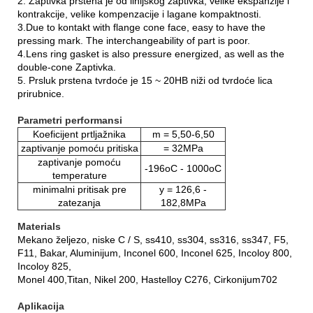
2. Zaptivka prstena je od linijskog zaptivka, velike ekspanzije i
kontrakcije, velike kompenzacije i lagane kompaktnosti.
3.Due to kontakt with flange cone face, easy to have the
pressing mark. The interchangeability of part is poor.
4.Lens ring gasket is also pressure energized, as well as the
double-cone Zaptivka.
5. Prsluk prstena tvrdoće je 15 ~ 20HB niži od tvrdoće lica
prirubnice.
Parametri performansi
Koeficijent prtljažnika
m = 5,50-6,50
zaptivanje pomoću pritiska
= 32MPa
zaptivanje pomoću
-196oC - 1000oC
tempe
rature
minimalni pritisak pre
y = 126,6 -
zatezanja
182,8MPa
M
aterials
Mekano željezo, niske C / S, ss410, ss304, ss316, ss347, F5,
F11, Bakar, Aluminijum, Inconel 600, Inconel 625, Incoloy 800,
Incoloy 825,
Monel 400,
Titan, Nikel 200, Hastelloy C276, Cirkonijum702
Aplikacija