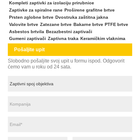
Kompleti zaptivki za izolaciju prirubnice
Zaptivke za spiralne rane
Proširene grafitne brtve
Prsten zglobne brtve
Dvostruka zaštitna jakna
Valovite brtve
Zatezane brtve
Bakarne brtve
PTFE brtve
Asbestos brtvila
Bezazbestni zaptivači
Gumeni zaptivači
Zaptivna traka
Keramičkim vlaknima
Pošaljite upit
Slobodno pošaljite svoj upit u formu ispod. Odgovorit
ćemo vam u roku od 24 sata.