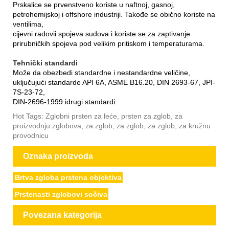
Prskalice se prvenstveno koriste u naftnoj, gasnoj,
petrohemijskoj i offshore industriji. Takođe se obično koriste na
ventilima,
cijevni radovi
i spojeva sudova i koriste se za zaptivanje
prirubničkih spojeva pod velikim pritiskom i temperaturama.
Tehnički standardi
Može da obezbedi standardne i nestandardne veličine,
uključujući standarde API 6A, ASME B16.20, DIN 2693-67, JPI-
7S-23-72,
DIN-2696-1999 i
drugi standardi.
Hot Tags: Zglobni prsten za leće, prsten za zglob, za
proizvodnju zglobova, za zglob, za zglob, za zglob, za kružnu
provodnicu
Oznaka proizvoda
Brtva zgloba prstena objektiva
Prstenasti zglobovi sočiva
Povezana kategorija