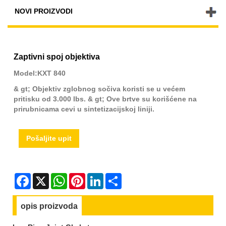
NOVI PROIZVODI
Zaptivni spoj objektiva
Model:KXT 840
& gt; Objektiv zglobnog sočiva koristi se u većem
pritisku od 3.000 lbs. & gt; Ove brtve su korišćene na
prirubnicama cevi u sintetizacijskoj liniji.
Pošaljite upit
Facebook
X
WhatsApp
Pinterest
LinkedIn
Share
opis proizvoda