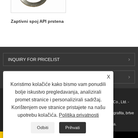
Zaptivni spoj API prstena
INQUIRY FOR PRICELIST
X
KONTAKTIRAJ NAS
Koristimo kolačiće kako bismo vam ponudili
bolje iskustvo pregledavanja, analizirali
promet stranice i personalizirali sadržaj.
Autorsko pravo © 2015-2026 Ningbo Kaxite Sealing Materials Co., Ltd. -
Korištenjem ove stranice pristajete na našu
Zaptivke sa spiralnim namotavanjem, zaptivke od ekspandiranog grafita, brtve
upotrebu kolačića.
Politika privatnosti
za prstenaste spojeve, PTFE brtve - Sva prava pridržana.
Odbiti
Prihvati
Linkovi
Sitemap
RSS
XML
Privacy Policy