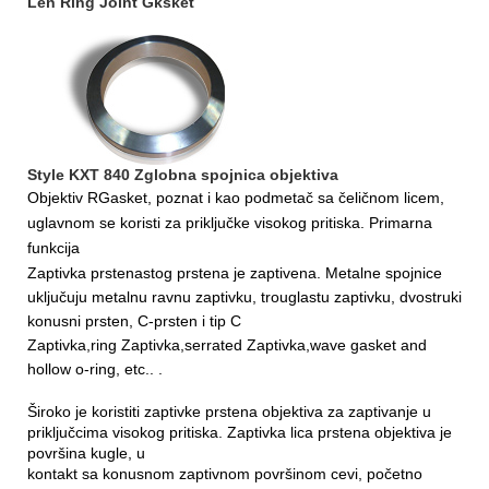
Len Ring Joint Gksket
Style KXT 840 Zglobna spojnica objektiva
Objektiv R
Gasket
,
poznat i kao podmetač sa čeličnom licem,
uglavnom se koristi za priključke visokog pritiska. Primarna
funkcija
Zaptivka prstenastog prstena je zaptivena. Metalne spojnice
uključuju metalnu ravnu zaptivku, trouglastu zaptivku, dvostruki
konusni prsten, C-prsten i tip C
Zaptivka,
ring Zaptivka,serrated Zaptivka,wave gasket and
hollow o-ring, etc..
.
Široko je koristiti zaptivke prstena objektiva za zaptivanje u
priključcima visokog pritiska. Zaptivka lica prstena objektiva je
površina kugle, u
kontakt
sa konusnom zaptivnom površinom cevi, početno