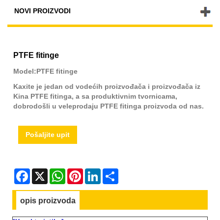
NOVI PROIZVODI
PTFE fitinge
Model:PTFE fitinge
Kaxite je jedan od vodećih proizvođača i proizvođača iz
Kina PTFE fitinga, a sa produktivnim tvornicama,
dobrodošli u veleprodaju PTFE fitinga proizvoda od nas.
Pošaljite upit
Facebook
X
WhatsApp
Pinterest
LinkedIn
Share
opis proizvoda