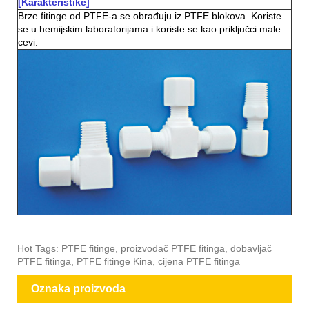
[Karakteristike]
Brze fitinge od PTFE-a se obrađuju iz PTFE blokova. Koriste
se u hemijskim laboratorijama i koriste se kao priključci male
cevi.
Hot Tags: PTFE fitinge, proizvođač PTFE fitinga, dobavljač
PTFE fitinga, PTFE fitinge Kina, cijena PTFE fitinga
Oznaka proizvoda