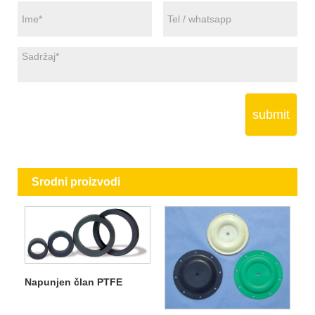
submit
Srodni proizvodi
Napunjen član PTFE