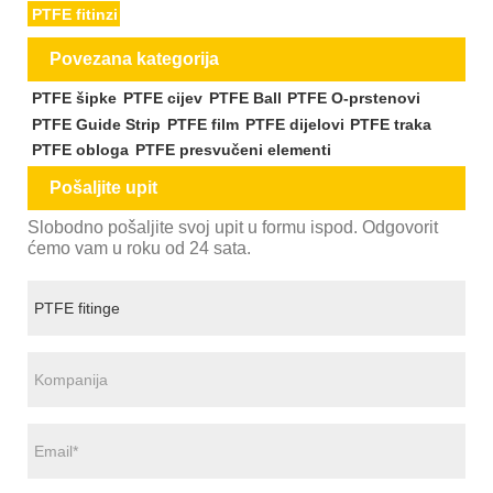
PTFE fitinzi
Povezana kategorija
PTFE šipke
PTFE cijev
PTFE Ball
PTFE O-prstenovi
PTFE Guide Strip
PTFE film
PTFE dijelovi
PTFE traka
PTFE obloga
PTFE presvučeni elementi
Pošaljite upit
Slobodno pošaljite svoj upit u formu ispod. Odgovorit
ćemo vam u roku od 24 sata.