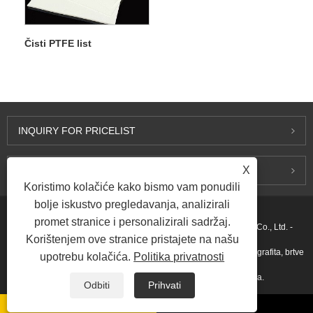
Čisti PTFE list
INQUIRY FOR PRICELIST
X
KONTAKTIRAJ NAS
Koristimo kolačiće kako bismo vam ponudili
bolje iskustvo pregledavanja, analizirali
promet stranice i personalizirali sadržaj.
Autorsko pravo © 2015-2026 Ningbo Kaxite Sealing Materials Co., Ltd. -
Korištenjem ove stranice pristajete na našu
Zaptivke sa spiralnim namotavanjem, zaptivke od ekspandiranog grafita, brtve
upotrebu kolačića.
Politika privatnosti
za prstenaste spojeve, PTFE brtve - Sva prava pridržana.
Odbiti
Prihvati
Linkovi
Sitemap
RSS
XML
Privacy Policy