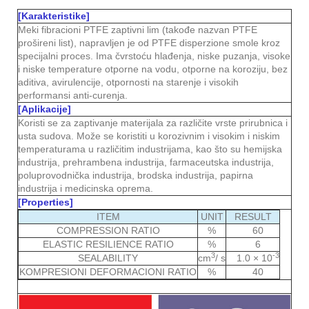
[Karakteristike]
Meki fibracioni PTFE zaptivni lim (takođe nazvan PTFE
prošireni list), napravljen je od PTFE disperzione smole kroz
specijalni proces. Ima čvrstoću hlađenja, niske puzanja, visoke
i niske temperature otporne na vodu, otporne na koroziju, bez
aditiva, avirulencije, otpornosti na starenje i visokih
performansi anti-curenja.
[Aplikacije]
Koristi se za zaptivanje materijala za različite vrste prirubnica i
usta sudova. Može se koristiti u korozivnim i visokim i niskim
temperaturama u različitim industrijama, kao što su hemijska
industrija, prehrambena industrija, farmaceutska industrija,
poluprovodnička industrija, brodska industrija, papirna
industrija i medicinska oprema.
[Properties]
ITEM
UNIT
RESULT
COMPRESSION RATIO
%
60
ELASTIC RESILIENCE RATIO
%
6
3
-3
SEALABILITY
cm
/ s
1.0 × 10
KOMPRESIONI DEFORMACIONI RATIO
%
40