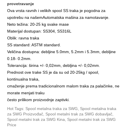
provetravanje
Ova vrsta ravnih i velikih spool SS traka je pogodna za
upotrebu na našem
Automatska mašina za namotavanje.
Neto težina: 20-25 kg svake mase
Materijal dostupan: SS304, SS316L
Oblik: ravna traka
SS standard: ASTM standard.
Veličina dostupna: debljine 5.0mm, 5.2mm i 5.3mm, debljine
0.18- 0.2mm.
Tolerancija: širina +/- 0,02mm, debljina +/- 0,02mm.
Prednost ove trake SS je da su od 20-25kg / spool,
kontinualna traka,
c
maženje prema tradicionalnom malom
traka za palačinke, ne
morate menjati traku
često prilikom proizvodnje zaptivki.
Hot Tags: Spool metalna traka za SWG, Spool metalna traka
za SWG Proizvođač, Spool metalni trak za SWG dobavljač,
Spool metalni trak za SWG Kina, Spool metalni trak za SWG
Price