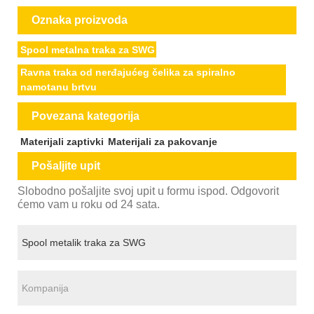
Oznaka proizvoda
Spool metalna traka za SWG
Ravna traka od nerđajućeg čelika za spiralno
namotanu brtvu
Povezana kategorija
Materijali zaptivki
Materijali za pakovanje
Pošaljite upit
Slobodno pošaljite svoj upit u formu ispod. Odgovorit
ćemo vam u roku od 24 sata.