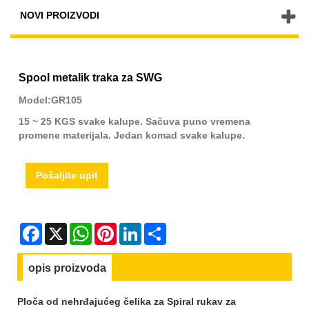
NOVI PROIZVODI
Spool metalik traka za SWG
Model:GR105
15 ~ 25 KGS svake kalupe. Sačuva puno vremena
promene materijala. Jedan komad svake kalupe.
Pošaljite upit
Facebook
X
WhatsApp
Pinterest
LinkedIn
Share
opis proizvoda
Ploča od nehrđajućeg čelika za Spiral rukav za