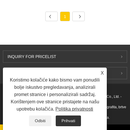
1
INQUIRY FOR PRICELIST
X
KONTAKTIRAJ NAS
Koristimo kolačiće kako bismo vam ponudili
bolje iskustvo pregledavanja, analizirali
promet stranice i personalizirali sadržaj.
Autorsko pravo © 2015-2026 Ningbo Kaxite Sealing Materials Co., Ltd. -
Korištenjem ove stranice pristajete na našu
Zaptivke sa spiralnim namotavanjem, zaptivke od ekspandiranog grafita, brtve
upotrebu kolačića.
Politika privatnosti
za prstenaste spojeve, PTFE brtve - Sva prava pridržana.
Odbiti
Prihvati
Linkovi
Sitemap
RSS
XML
Privacy Policy