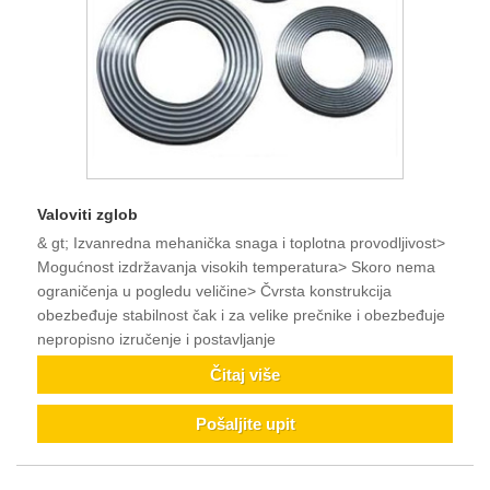
Valoviti zglob
& gt; Izvanredna mehanička snaga i toplotna provodljivost>
Mogućnost izdržavanja visokih temperatura> Skoro nema
ograničenja u pogledu veličine> Čvrsta konstrukcija
obezbeđuje stabilnost čak i za velike prečnike i obezbeđuje
nepropisno izručenje i postavljanje
Čitaj više
Pošaljite upit