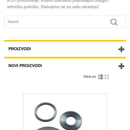
R D i proizvodnje, imamo savršenu poprodajnu uslugu i
tehničku podršku. Radujemo se za vašu saradnju!
PROIZVODI
NOVI PROIZVODI
View as