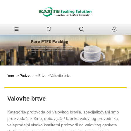
>
Proizvodi
>
Brtve
>
Valovite brtve
Dom
Valovite brtve
Kategorije proizvoda od valovitog brtvila, specijalizovani smo
proizvođači iz Kine, dobavljači / fabrike valovitog provodnika,
veleprodajni visoko kvalitetni proizvodi od valovitog gasketa